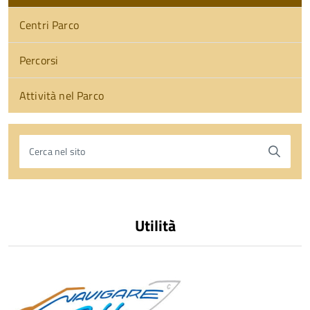
Centri Parco
Percorsi
Attività nel Parco
Cerca nel sito
torna
all'inizio
del
Utilità
contenuto