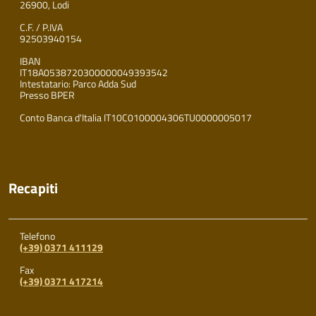
26900, Lodi
C.F. / P.IVA
92503940154
IBAN
IT18A0538720300000049393542
Intestatario: Parco Adda Sud
Presso BPER
Conto Banca d'Italia IT10C0100004306TU0000005017
Recapiti
Telefono
(+39) 0371 411129
Fax
(+39) 0371 417214